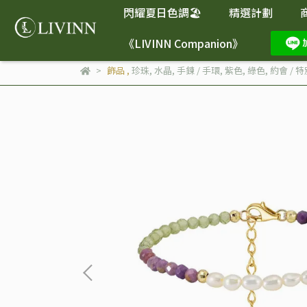
閃耀夏日色調🏖️
精選計劃
《LIVINN Companion》
飾品
,
珍珠
,
水晶
,
手鍊 / 手環
,
紫色
,
綠色
,
約會 / 