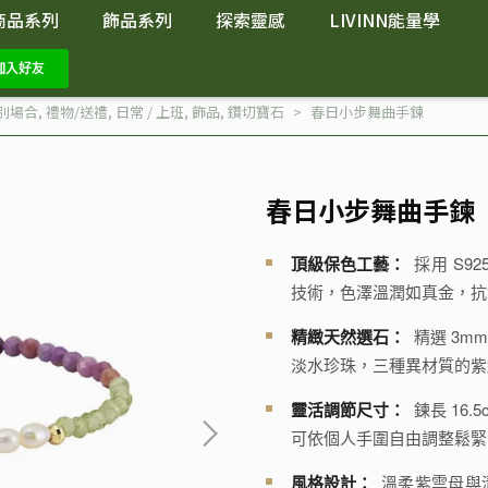
商品系列
飾品系列
探索靈感
LIVINN能量學
特別場合
,
禮物/送禮
,
日常 / 上班
,
飾品
,
鑽切寶石
春日小步舞曲手鍊
春日小步舞曲手鍊
頂級保色工藝：
採用 S9
技術，色澤溫潤如真金，抗
精緻天然選石：
精選 3m
淡水珍珠，三種異材質的紫
靈活調節尺寸：
鍊長 16.
可依個人手圍自由調整鬆緊
風格設計：
溫柔紫雲母與