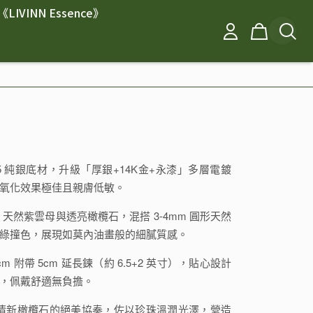
《LIVINN Essence》
25 純銀底材，升級「厚銀+14K金+永漆」多層電鍍
氧化效果極佳且親膚低敏。
m 天然紫雲母與透亮橄欖石，混搭 3-4mm 圓形天然
綠撞色，展現如莫內油畫般的細膩質感。
5cm 附帶 5cm 延長鍊（約 6.5+2 英寸），貼心設計
，佩戴舒適無負擔。
清新橄欖石的絕美協奏，佐以珍珠溫潤光澤，營造