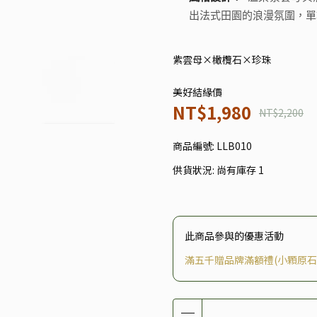
出法式田園的浪漫氛圍，單
紫雲母×橄欖石×珍珠
美好結緣價
NT$1,980
NT$2,200
商品編號:
LLB010
供貨狀況:
尚有庫存 1
此商品參與的優惠活動
滿五千贈品牌滿額禮(小顆原石