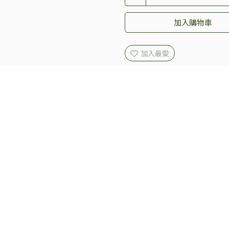
加入購物車
加入最愛
規格說明
 3mm 極細緻的
天然紫雲母
與透亮
橄欖石
，透過紫與綠的優
石的色彩，增添一抹溫柔。金屬部分堅持高品質工藝，以 S925
質感，更具備優異的保色性與親膚低敏特性，是兼具療癒能量與
。被譽為「療癒之石」，對應頂輪與心輪，溫柔的紫色能量能舒緩