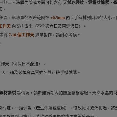
一無二。珠體內部或表面可能含有
天然冰裂紋、雲霧狀棉絮、
疵。
差異，單珠直徑誤差範圍在
±0.5mm
內；手鍊排列因珠徑大小不
個工作天
內安排寄出（不含週六日及國定假日）。
需等待
7-10 個工作天
排單製作，請耐心等候。
。
 個工作天（例假日不配送）。
 7 天，請務必填寫真實姓名與正確手機號碼。
線材斷裂
等情況，請於鑑賞期內拍照並聯繫客服。天然水晶的
身瑕疵，一經佩戴（產生汗漬或皮屑）、修改尺寸或淨化過，將
次同款原料可換時，將協助辦理退款或更換等值商品。