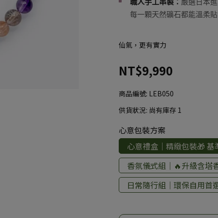
職人手工串製：
嚴選日本進
每一顆天然礦石都能溫柔貼
仙氣，更有實力
NT$9,990
商品編號:
LEB050
供貨狀況:
尚有庫存 1
心意包裝方案
心意禮盒｜精緻包裝🎁 基
香氛儀式組｜🔥升級含塔香(
日常隨行組｜環保自用首選 🍃