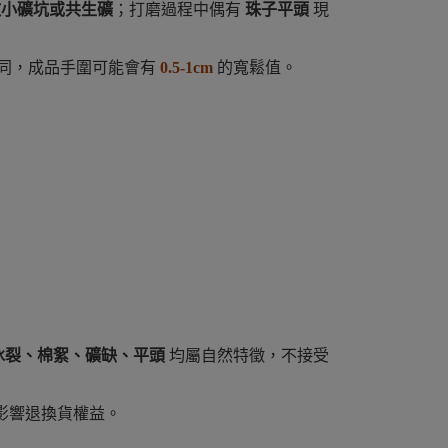
微小礦坑或共生礦
；打磨過程中偶有
珠子平頭
現
同，成品手圍可能會有
0.5-1cm
的寬鬆值。
冰裂、棉絮、礦缺、平頭
均屬自然特徵，不接受
影響退換貨權益。