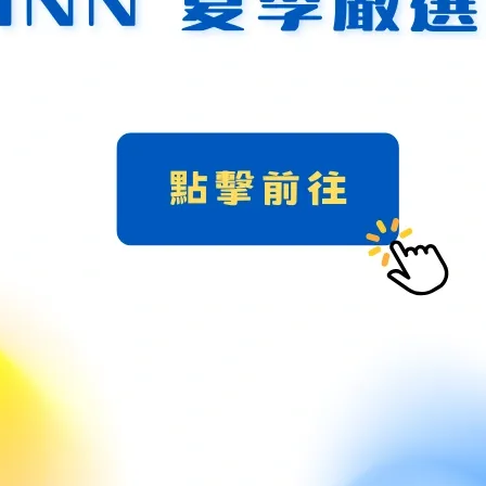
的特性，是少數不需要頻繁淨化的水晶。建議每月放在白水晶簇中
針鐵礦、纖鐵礦、黃磷鐵礦、白雲母共生）