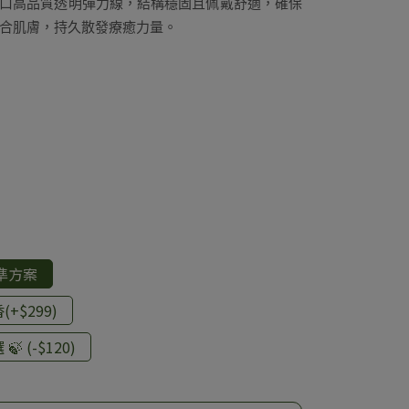
口高品質透明彈力線，結構穩固且佩戴舒適，確保
合肌膚，持久散發療癒力量。
準方案
+$299)
 (-$120)