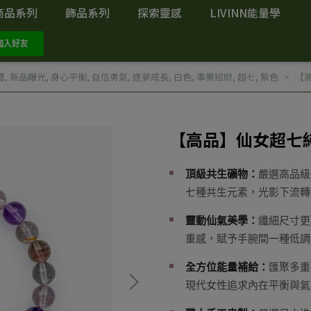
商品系列
飾品系列
探索靈感
LIVINN能量學
禮
,
新品曝光
,
身心平衡
,
自信勇氣
,
逐夢成長
,
白色
,
事業招財
,
超七
,
紫色
【
【高品】仙女超七
頂級共生礦物：
嚴選高品級
七種共生元素，光影下流轉
靈動仙氣美學：
纖細尺寸更
重感，賦予手腕間一種低調
全方位能量補給：
匯聚多重
現代女性追求內在平衡與氣