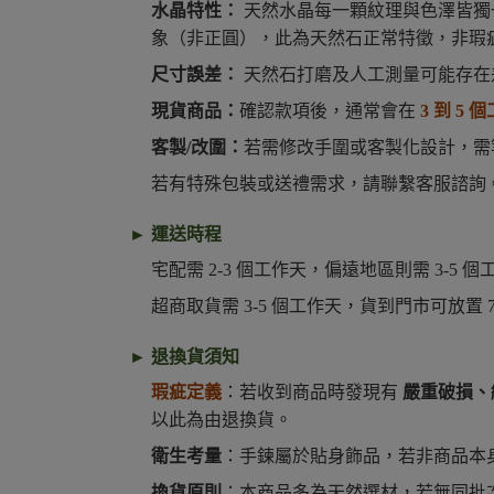
水晶特性：
天然水晶每一顆紋理與色澤皆獨
象（非正圓），此為天然石正常特徵，非瑕
尺寸誤差：
天然石打磨及人工測量可能存在
現貨商品：
確認款項後，通常會在
3 到 5 
客製/改圍：
若需修改手圍或客製化設計，
若有特殊包裝或送禮需求，請聯繫客服諮詢
► 運送時程
宅配需 2-3 個工作天，偏遠地區則需 3-5
超商取貨需 3-5 個工作天，貨到門市可放置
► 退換貨須知
瑕疵定義
：若收到商品時發現有
嚴重破損、
以此為由退換貨。
衛生考量
：手鍊屬於貼身飾品，若非商品本
換貨原則
：本商品多為天然選材，若無同批