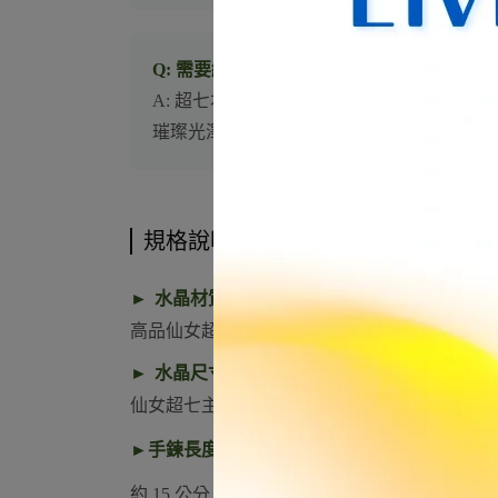
Q: 需要經常幫這款手鍊消磁淨化嗎？
A: 超七本身具備自動化清理與轉化能量
璀璨光澤與最佳能量頻率。
規格說明
►
水晶材質
高品仙女超七（含紫水晶、煙水晶、金紅石、
►
水晶尺寸
仙女超七主石：約 7 mm
►手鍊長度
約 15 公分