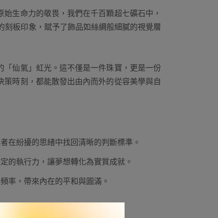
原始生命力的敬畏，我們在千百顆超七礦石中，
品的刻板印象，賦予了飾品如絲綢般細膩的視覺層
的「仙氣」虹光。這不僅是一件珠寶，更是一份
決策時刻，都能散發出由內而外的從容美學與自
戴者在紛擾的思緒中找回清晰的判斷標準。
堅定的執行力，讓夢想轉化為實質成就。
動頻率，帶來內在的平和與圓滿。