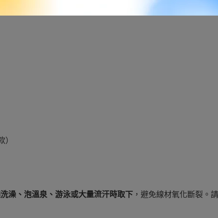
）
付款）
議洗澡、泡溫泉、游泳或大量流汗時取下
，避免線材氧化斷裂。