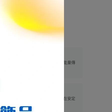
裂，且每顆珠子均含豐富髮絲或閃片，能量傳
磁場，超七能協助平穩思緒，讓佩戴者在安定