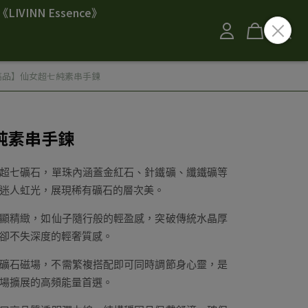
《LIVINN Essence》
高品】仙女超七純素串手鍊
純素串手鍊
超七礦石，單珠內涵蓋金紅石、針鐵礦、纖鐵礦等
迷人虹光，展現稀有礦石的層次美。
顯精緻，如仙子隨行般的輕盈感，突破傳統水晶厚
卻不失深度的輕奢質感。
礦石磁場，不需繁複搭配即可同時調節身心靈，是
場擴展的高頻能量首選。