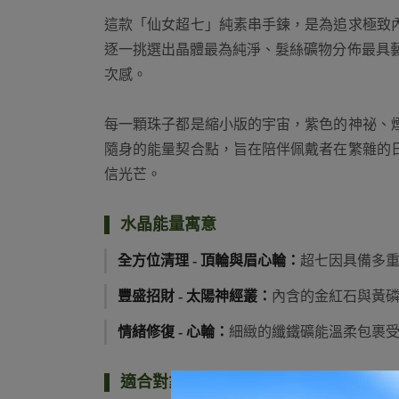
這款「仙女超七」純素串手鍊，是為追求極致
逐一挑選出晶體最為純淨、髮絲礦物分佈最具藝
次感。
每一顆珠子都是縮小版的宇宙，紫色的神祕、
隨身的能量契合點，旨在陪伴佩戴者在繁雜的
信光芒。
水晶能量寓意
全方位清理 - 頂輪與眉心輪：
超七因具備多
豐盛招財 - 太陽神經叢：
內含的金紅石與黃
情緒修復 - 心輪：
細緻的纖鐵礦能溫柔包裹
適合對象