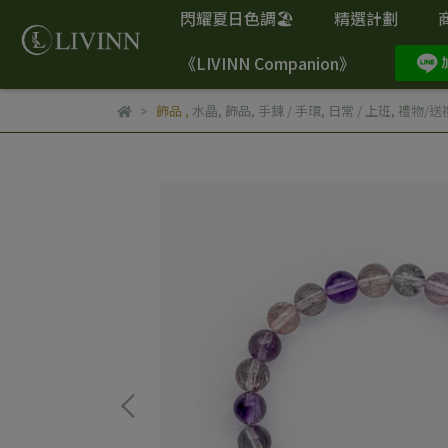
閃耀夏日色調🏖️
精選計劃
《LIVINN Companion》
飾品
,
水晶
,
飾品
,
手鍊 / 手環
,
日常 / 上班
,
禮物/送