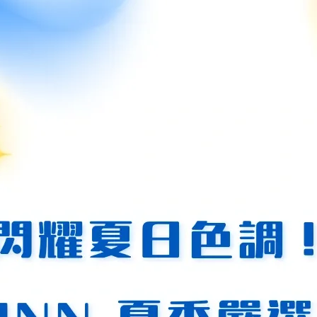
蓋多重守護功能的都會忙碌女性。
高度直覺與穩定情緒支持的專業人士。
稀有性與收藏價值的高感度生活者。
「高品」差別在哪？
共生的豐富度與髮絲的排列。本款嚴選高品級礦石，晶體淨透少綿
品。
若感官較敏感，建議睡覺時先取下，讓身體深層休息。若已適應其