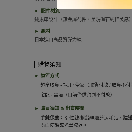
►
配件材質
純素串設計（無金屬配件，呈現礦石純粹美感
►
線材
日本進口高品質彈力線
購物須知
► 物流方式
超商取貨 - 7-11 / 全家（取貨付款 / 取貨不
宅配 - 黑貓（目前僅供貨到不付款）
► 購買須知 & 出貨時間
手鍊保養：
彈性線/鋼絲線屬於消耗品，
建
表面侵蝕或光澤減退。