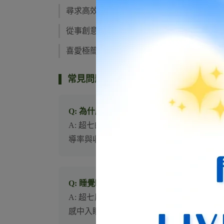
尋求高效率能量平衡，希望一款水晶就能涵
從事創意設計、決策管理或靈性工作，需要
喜愛極簡輕奢風格，在日常穿搭中追求礦石
常見問題 FAQ
Q: 為什麼超七手鍊價格落差這麼大？這款
A: 超七的價值取決於晶體透明度、礦物
導率與收藏美感皆優於市場通透度較差的普
Q: 睡覺時可以佩戴這款仙女超七手鍊嗎？
A: 超七屬於高頻能量水晶，初次佩戴者
感中入眠。