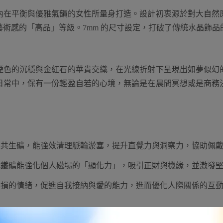
內在平衡與優雅氣韻的女性所量身打造。設計初衷源於對大自然
術感的「高品」等級。7mm 的尺寸設定，打破了傳統水晶飾
煙色的沉穩與金紅石的華貴交織，在光線折射下呈現出如夢似幻
日常中，保有一份輕盈自若的心境，無論是在晨間冥想或是商務
重共生礦，能強效清理脈輪淤塞，提升直覺力與洞察力，協助佩
磷鐵礦能強化個人磁場的「顯化力」，吸引正財與機緣，並激發
受損的情緒，促進自我接納與愛的能力，進而優化人際關係的互