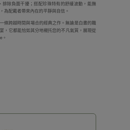
磁場、排除負面干擾；搭配珍珠特有的舒緩波動，能撫
，為配戴者帶來內在的平靜與自信。
一條跨越時間與場合的經典之作。無論是白晝的職
宴，它都能恰如其分地襯托您的不凡氣質，展現從
ce。