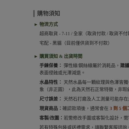
購物須知
► 物流方式
超商取貨 - 7-11 / 全家（取貨付款 / 取貨不
宅配 - 黑貓（目前僅供貨到不付款）
► 購買須知 & 出貨時間
手鍊保養：
彈性線/鋼絲線屬於消耗品，
建
表面侵蝕或光澤減退。
水晶特性：
天然水晶每一顆紋理與色澤皆獨
象（非正圓），此為天然石正常特徵，非瑕
尺寸誤差：
天然石打磨及人工測量可能存在
現貨商品：
確認款項後，通常會在
3 到 5 
客製/改圍：
若需修改手圍或客製化設計，
若有特殊包裝或送禮需求，請聯繫客服諮詢