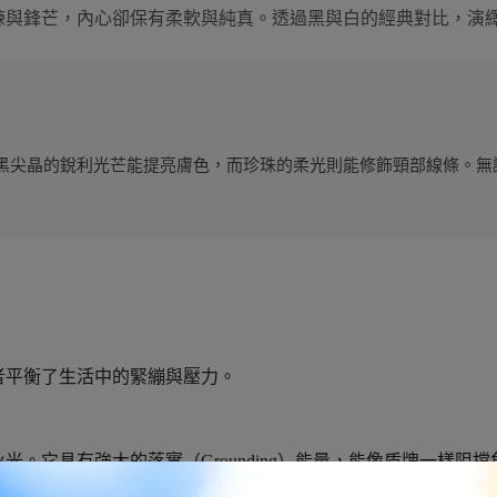
練與鋒芒，內心卻保有柔軟與純真。透過黑與白的經典對比，演
黑尖晶的銳利光芒能提亮膚色，而珍珠的柔光則能修飾頸部線條。無
者平衡了生活中的緊繃與壓力。
。它具有強大的落實（Grounding）能量，能像盾牌一樣