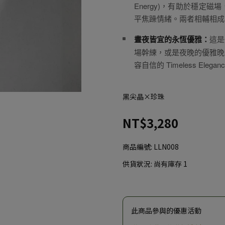
Energy)，有助於穩定
平焦躁情緒。兩者相輔相成
晝夜皆宜的永恆優雅：
這是
場幹練，或是夜晚的優雅晚
容自信的 Timeless Elegan
黑尖晶×珍珠
NT$3,280
商品編號:
LLN008
供貨狀況:
尚有庫存 1
此商品參與的優惠活動