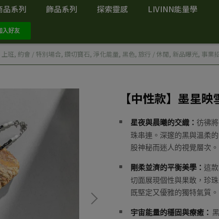
商品系列
飾品系列
探索靈感
LIVINN能量學
/ 上班
,
約會 / 特別場合
,
鑽切寶石
,
淨化能量
,
黑色
,
旅行 / 休閒
,
新品曝光
,
事業
【中性款】墨星映
星夜與晨曦的交織：
彷彿將
珠串連。深邃的黑與溫柔的
股神秘而迷人的視覺層次。
剛柔並濟的平衡美學：
這款
切面展現個性與果敢，珍珠
既堅定又優雅的獨特氣質。
宇宙能量的穩固與療癒：
黑