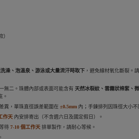
付款）
議洗澡、泡溫泉、游泳或大量流汗時取下
，避免線材氧化斷裂。
一無二。珠體內部或表面可能含有
天然冰裂紋、雲霧狀棉絮、
疵。
差異，單珠直徑誤差範圍在
±0.5mm
內；手鍊排列因珠徑大小不
個工作天
內安排寄出（不含週六日及國定假日）。
需等待
7-10 個工作天
排單製作，請耐心等候。
。