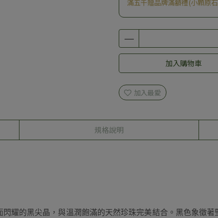
滿五千贈品牌滿額禮(小顆原石
加入購物車
加入最愛
規格說明
面閃耀的黑尖晶，與溫潤飽滿的天然珍珠完美結合。黑色象徵著