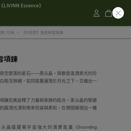
《LIVINN Essence》
招財
,
珍珠
【中性款】墨星映雪項鍊
雪項鍊
夜空墜落的星石——黑尖晶，與散發溫潤柔光的珍
白相互映襯，如同星塵灑落於月光之下，交織出一
項鍊完美詮釋了力量與寧靜的結合。黑尖晶的堅硬
的圓潤光澤則帶來包容與柔和，在頸間展現出一種
尖晶蘊藏著宇宙強大的落實能量 (Grounding