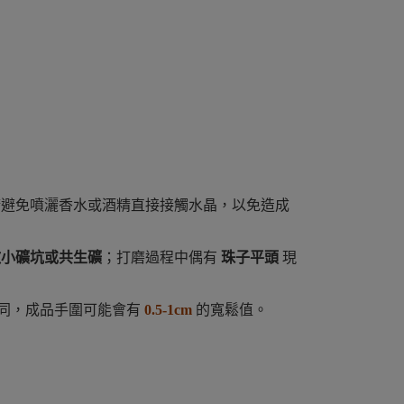
請避免噴灑香水或酒精直接接觸水晶，以免造成
微小礦坑或共生礦
；打磨過程中偶有
珠子平頭
現
同，成品手圍可能會有
0.5-1cm
的寬鬆值。