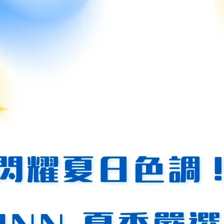
珠是大海的饋贈，其溫潤的光澤能平撫焦躁的情緒，激發女性內
和銳氣，幫助您在職場上展現「外柔內剛」的領導魅力。
焦慮時，珍珠的能量能幫助回歸平靜，黑尖晶則提供安全感。
風格的人，這款項鍊是日常穿搭的點睛之筆。
和力，給人值得信賴的印象。
晶在燈光下閃爍微光，增添神秘優雅的氣質。