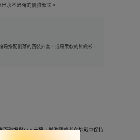
繹出永不過時的優雅韻味。
論是搭配俐落的西裝外套，或是柔軟的針織衫，
阻擋負面磁場與小人干擾，幫助佩戴者在挑戰中保持