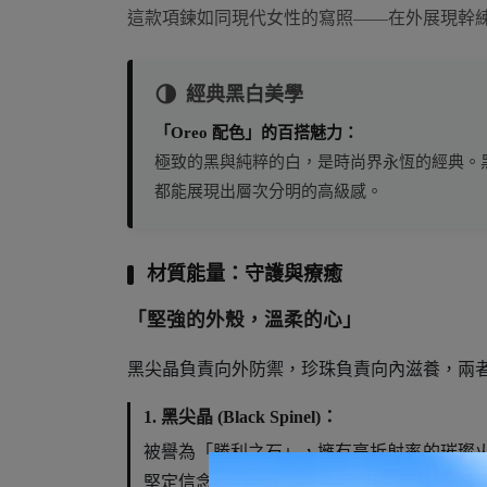
這款項鍊如同現代女性的寫照——在外展現幹
🌗
經典黑白美學
「Oreo 配色」的百搭魅力：
極致的黑與純粹的白，是時尚界永恆的經典。
都能展現出層次分明的高級感。
材質能量：守護與療癒
「堅強的外殼，溫柔的心」
黑尖晶負責向外防禦，珍珠負責向內滋養，兩
1. 黑尖晶 (Black Spinel)：
被譽為「勝利之石」，擁有高折射率的璀璨火光
堅定信念，提升行動力與果敢決策。