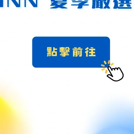
免接觸香水、髮膠、乳液等化學物質
（建議完妝噴完香水後再佩戴）
且長時間浸泡可能影響皮光，洗澡水的熱氣與沐浴乳也容易傷害珍珠
曜石通常為不透明的玻璃光澤；而黑尖晶硬度更高（約8），切面後