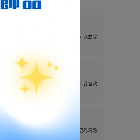
。佩戴後建議使用柔軟的乾布輕輕擦拭，以去除
表層。建議洗澡、游泳或泡溫泉前取下，妥善收
會呈現出類似黑鑽石的璀璨火光，視覺上更為精緻