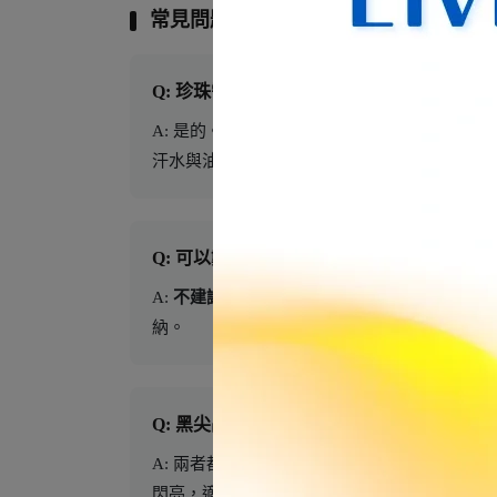
常見問題 FAQ
Q: 珍珠需要特別保養嗎？
A: 是的。珍珠屬於有機寶石，較為嬌貴。
請避
汗水與油脂，維持珍珠的光澤。
Q: 可以戴著洗澡嗎？
A:
不建議。
雖然黑尖晶硬度高，但珍珠怕酸鹼
納。
Q: 黑尖晶跟黑曜石有什麼不同？
A: 兩者都是黑色系保護石，但質感不同。黑
閃亮，適合搭配珠寶飾品。