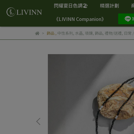
閃耀夏日色調🏖️
精選計劃
《LIVINN Companion》
飾品
,
中性系列
,
水晶
,
項鍊
,
飾品
,
禮物/送禮
,
日常 