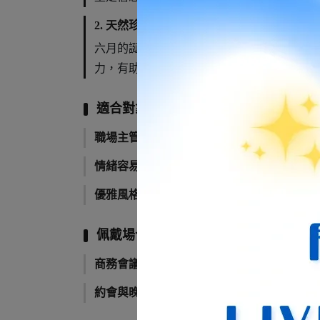
2. 天然珍珠 (Pearl)：
六月的誕生石，象徵健康、富足與圓滿。珍
力，有助於人際關係的和諧。
適合對象與使用建議
職場主管與菁英：
黑尖晶展現氣勢，珍珠中
情緒容易緊繃者：
當感到生活壓力大、容易
優雅風格愛好者：
喜歡法式簡約或經典復古
佩戴場合
商務會議與面試：
建立專業形象同時不失親
約會與晚宴：
珍珠的皮光能映襯膚色，黑尖